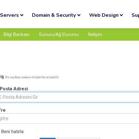
Servers
Domain & Security
Web Design
Su
Bilgi Bankası
Sunucu/Ağ Durumu
İletişim
riş
Bu sayfaya sadece müşteriler erişebilir
Posta Adresi
fre
Beni hatırla