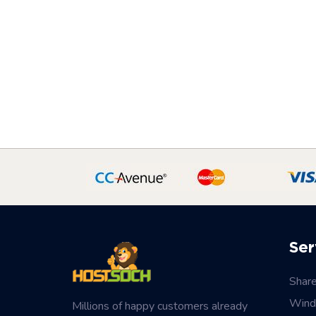
Ser
Shar
Wind
Millions of happy customers already