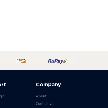
ort
Company
gin
About
Contact Us