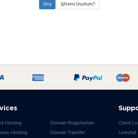
Şifremi Unuttum?
vices
Supp
ed Hosting
Domain Registration
Client Lo
ows Hosting
Domain Transfer
Livechat