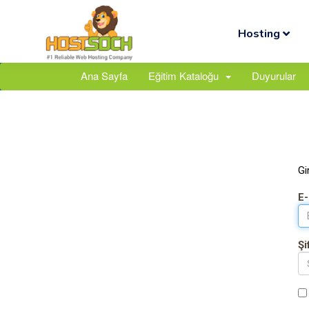
Hosting
Ana Sayfa
Eğitim Kataloğu
Duyurular
Gi
E-
Şi