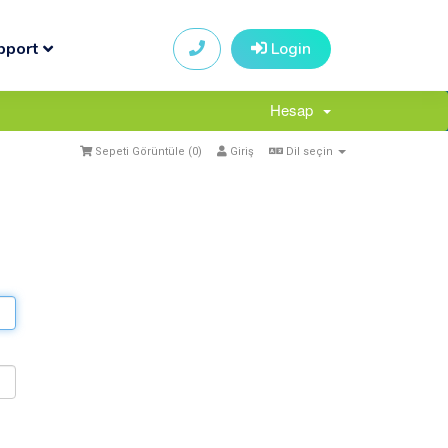
pport
Login
Hesap
Sepeti Görüntüle (
0
)
Giriş
Dil seçin