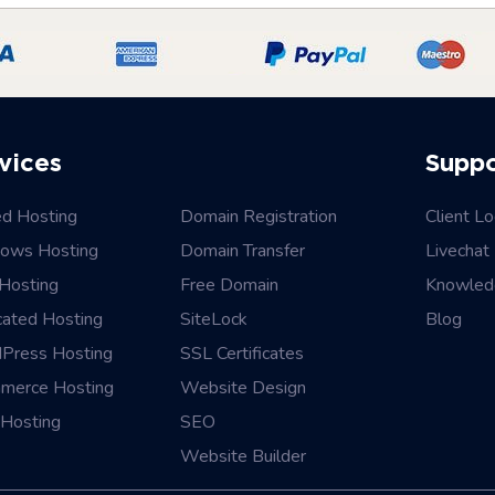
vices
Supp
ed Hosting
Domain Registration
Client Lo
ows Hosting
Domain Transfer
Livechat
Hosting
Free Domain
Knowled
cated Hosting
SiteLock
Blog
Press Hosting
SSL Certificates
merce Hosting
Website Design
Hosting
SEO
Website Builder