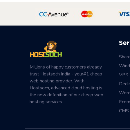
Ser
Shar
Wind
Millions of happy customers already
trust Hostsoch India - your#1 cheap
VPS 
web hosting provider. With
Dedi
Hostsoch, advanced cloud hosting is
Word
the new defenition of our cheap web
hosting services
Ecom
CMS 