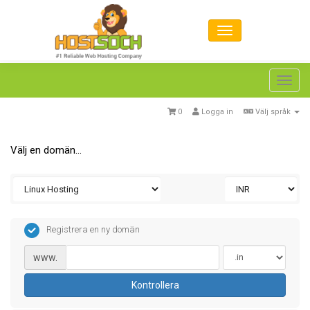
Toggl
navig
0
Logga in
Välj språk
Välj en domän...
Registrera en ny domän
www.
Kontrollera