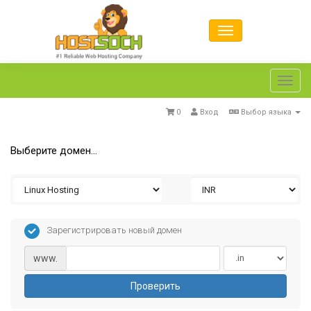
Toggl
navig
0
Вход
Выбор языка
Выберите домен...
Зарегистрировать новый домен
www.
Проверить