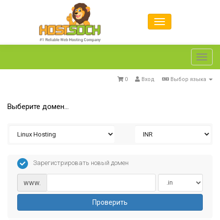
Toggl
navig
0
Вход
Выбор языка
Выберите домен...
Зарегистрировать новый домен
www.
Проверить