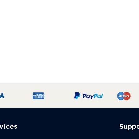
vices
Supp