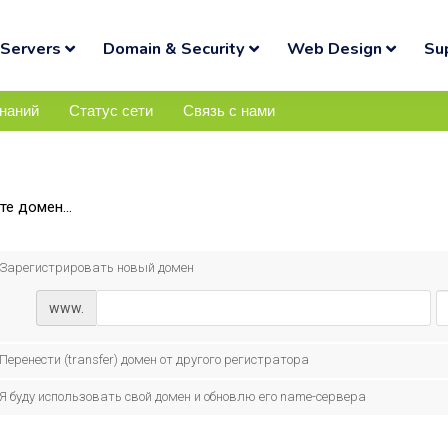
Servers
Domain & Security
Web Design
Su
знаний
Статус сети
Связь с нами
е домен...
Зарегистрировать новый домен
www.
Перенести (transfer) домен от другого регистратора
Я буду использовать свой домен и обновлю его name-сервера