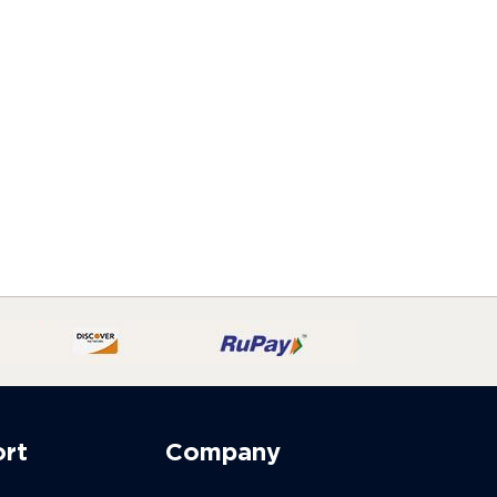
ort
Company