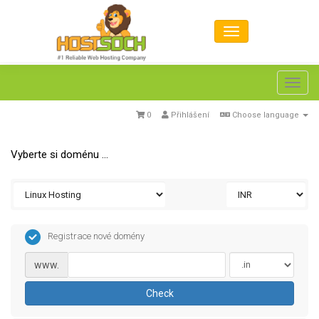
Toggl
navig
0
Přihlášení
Choose language
Vyberte si doménu ...
Registrace nové domény
www.
Check