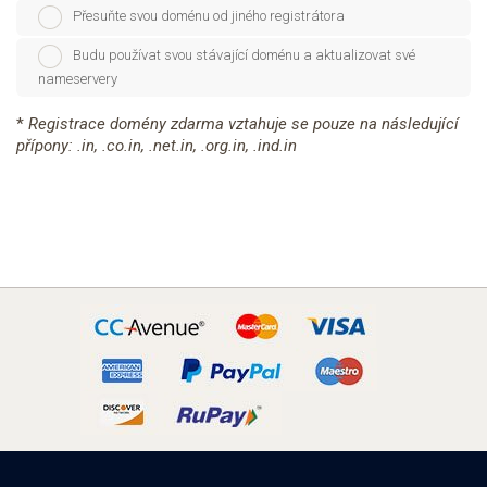
Přesuňte svou doménu od jiného registrátora
Budu používat svou stávající doménu a aktualizovat své
nameservery
*
Registrace domény zdarma vztahuje se pouze na následující
přípony: .in, .co.in, .net.in, .org.in, .ind.in