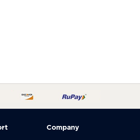
ort
Company