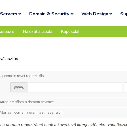
Servers
Domain & Security
Web Design
Su
ásbázis
Hálózat állapota
Kapcsolat
álasztás...
Új domain nevet regisztrálok
www.
Átregisztrálom a domain nevemet
Már van domain nevem, azt használom
es domain regisztráció csak a következő kiterjesztésekre vonatkozik: .co