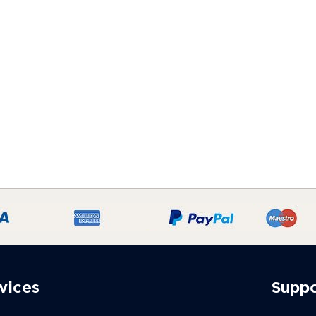
vices
Supp