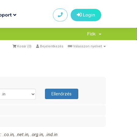
pport
Login
Fiók
Kosár (
0
)
Bejelentkezés
Válasszon nyelvet
Ellenőrzés
.in, .net.in, .org.in, .ind.in