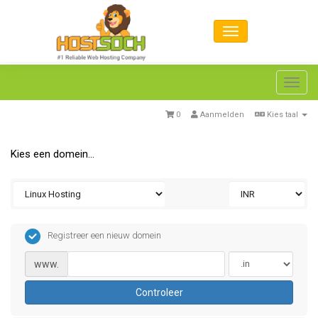
Toggl
navig
0
Aanmelden
Kies taal
Kies een domein...
Registreer een nieuw domein
www.
Controleer