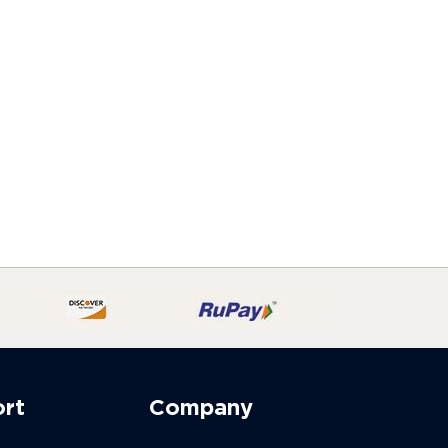
ort
Company