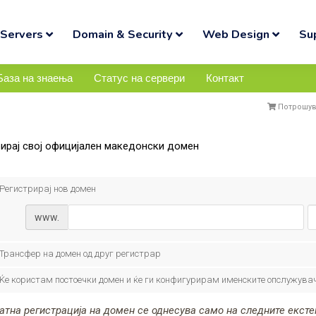
Servers
Domain & Security
Web Design
Su
База на знаења
Статус на сервери
Контакт
Потрошув
ирај свој официјален македонски домен
Регистрирај нов домен
www.
Трансфер на домен од друг регистрар
Ќе користам постоечки домен и ќе ги конфигурирам именските опслужува
тна регистрација на домен се однесува само на следните екстензии: .