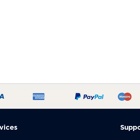
vices
Supp