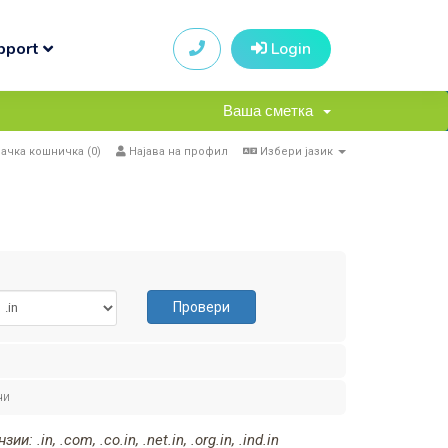
pport
Login
Ваша сметка
ачка кошничка (
0
)
Најава на профил
Избери јазик
Провери
чи
in, .com, .co.in, .net.in, .org.in, .ind.in