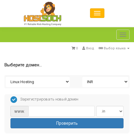
Toggl
navig
0
Вход
Выбор языка
Выберите домен...
Зарегистрировать новый домен
www.
Проверить