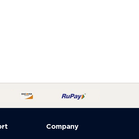
ort
Company