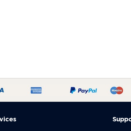
vices
Supp