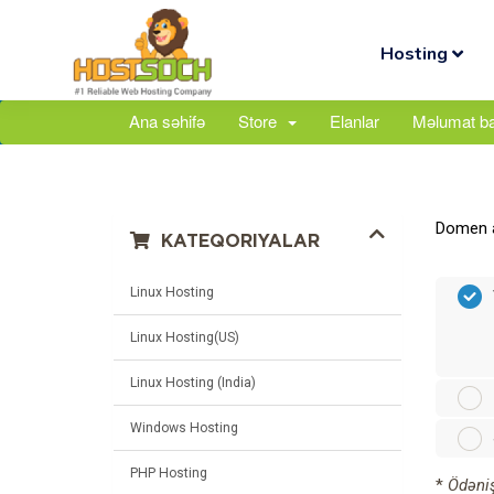
Hosting
Ana səhifə
Store
Elanlar
Məlumat b
Domen ad
KATEQORIYALAR
Linux Hosting
Linux Hosting(US)
Linux Hosting (India)
Windows Hosting
PHP Hosting
*
Ödəniş