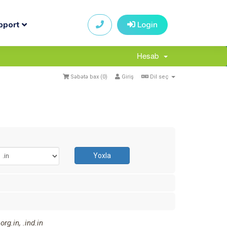
pport
Login
Hesab
Səbətə bax (
0
)
Giriş
Dil seç
Yoxla
rg.in, .ind.in