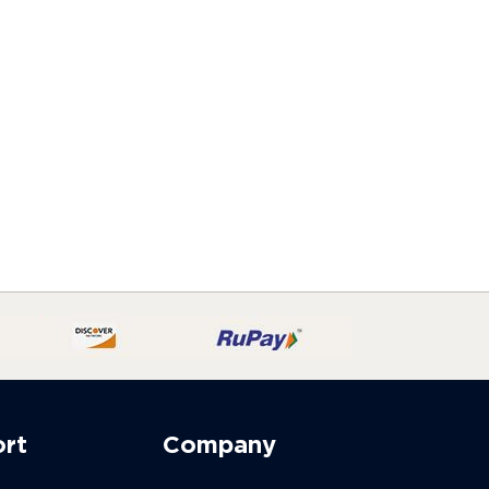
ort
Company