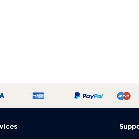
vices
Supp