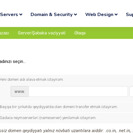
Servers
Domain & Security
Web Design
Su
azası
Server/Şəbəkə vəziyyəti
Əlaqə
ınızı seçin...
Yeni domen adı əlavə etmək istəyirəm.
www.
Başqa bir şirkətdə qeydiyyatda olan domeni transfer etmək istəyirəm.
Sadəcə neymserverləri (nameserver) yeniləmək istəyirəm.
siz domen qeydiyyatı yalnız növbəti uzantılara aiddir: .co.in, .net.in, .o