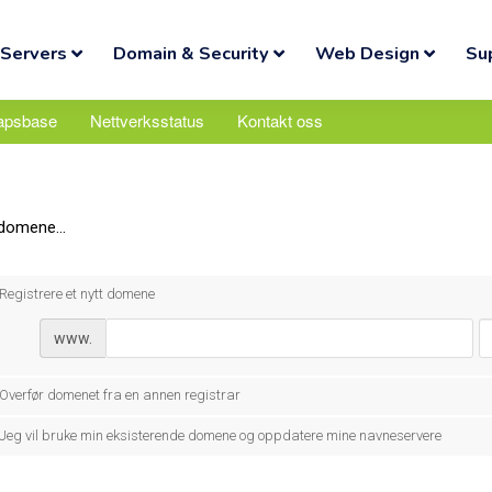
Servers
Domain & Security
Web Design
Su
apsbase
Nettverksstatus
Kontakt oss
domene...
Registrere et nytt domene
www.
Overfør domenet fra en annen registrar
Jeg vil bruke min eksisterende domene og oppdatere mine navneservere