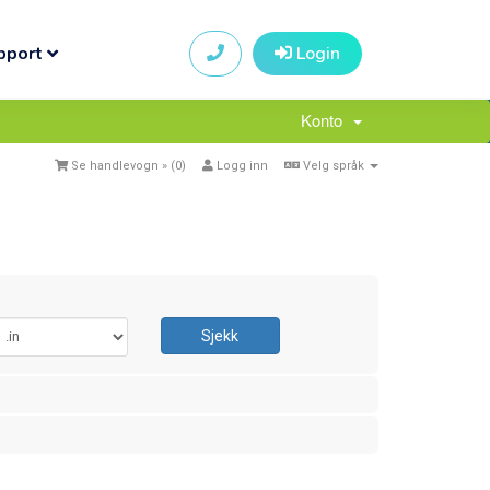
pport
Login
Konto
Se handlevogn » (
0
)
Logg inn
Velg språk
Sjekk