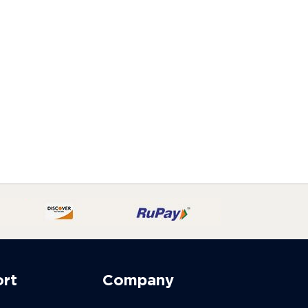
ort
Company