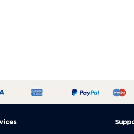
vices
Supp